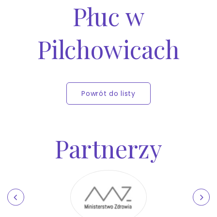
Płuc w
Pilchowicach
Powrót do listy
Partnerzy
ewnętrzny
Poprzedni
zewnętrzny
Nast